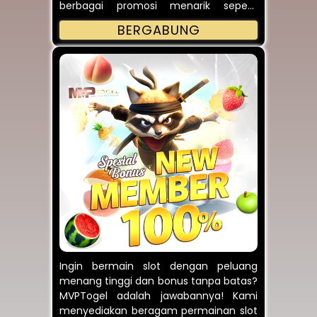
berbagai promosi menarik seperti
bonus harian slot, cashback mingguan,
BERGABUNG
dan fitur buy spin murah, MVPTogel
memberikan peluang emas bagi para
pecinta slot. Tidak perlu ragu —
mainkan sekarang, menangkan besar,
dan jadilah bagian dari komunitas slot
terbaik di Indonesia hanya di MVPTogel.
Ingin bermain slot dengan peluang
menang tinggi dan bonus tanpa batas?
MVPTogel adalah jawabannya! Kami
menyediakan beragam permainan slot