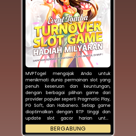
setiap hari untuk memaksimalkan
peluang jackpot Anda. Daftar sekarang
di MVPTogel dan nikmati pengalaman
bermain slot yang aman, seru, dan
penuh hadiah!
MVPTogel mengajak Anda untuk
menikmati dunia permainan slot yang
penuh keseruan dan keuntungan,
dengan berbagai pilihan game dari
provider populer seperti Pragmatic Play,
PG Soft, dan Habanero. Setiap game
dioptimalkan dengan RTP tinggi dan
update slot gacor harian untuk
memastikan Anda selalu berada di jalur
BERGABUNG
kemenangan. Raih bonus besar seperti