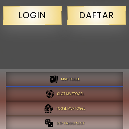
LOGIN
DAFTAR
MVP TOGEL
SLOT MVPTOGEL
TOGEL MVPTOGEL
RTP TINGGI SLOT