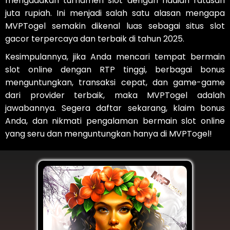
mengadakan turnamen slot dengan hadiah ratusan
juta rupiah. Ini menjadi salah satu alasan mengapa
MVPTogel semakin dikenal luas sebagai situs slot
gacor terpercaya dan terbaik di tahun 2025.
Kesimpulannya, jika Anda mencari tempat bermain
slot online dengan RTP tinggi, berbagai bonus
menguntungkan, transaksi cepat, dan game-game
dari provider terbaik, maka MVPTogel adalah
jawabannya. Segera daftar sekarang, klaim bonus
Anda, dan nikmati pengalaman bermain slot online
yang seru dan menguntungkan hanya di MVPTogel!