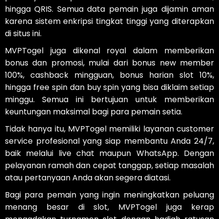
hingga QRIS. Semua data pemain juga dijamin aman
karena sistem enkripsi tingkat tinggi yang diterapkan
di situs ini.
MVPTogel juga dikenal royal dalam memberikan
bonus dan promosi, mulai dari bonus new member
100%, cashback mingguan, bonus harian slot 10%,
hingga free spin dan buy spin yang bisa diklaim setiap
minggu. Semua ini bertujuan untuk memberikan
keuntungan maksimal bagi para pemain setia.
Tidak hanya itu, MVPTogel memiliki layanan customer
service profesional yang siap membantu Anda 24/7,
baik melalui live chat maupun WhatsApp. Dengan
pelayanan ramah dan cepat tanggap, setiap masalah
atau pertanyaan Anda akan segera diatasi.
Bagi para pemain yang ingin meningkatkan peluang
menang besar di slot, MVPTogel juga kerap